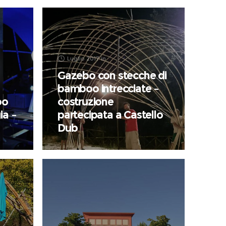
Luglio 2017
in
Gazebo con stecche di
bamboo intrecciate –
oo
costruzione
ia –
partecipata a Castello
Dub