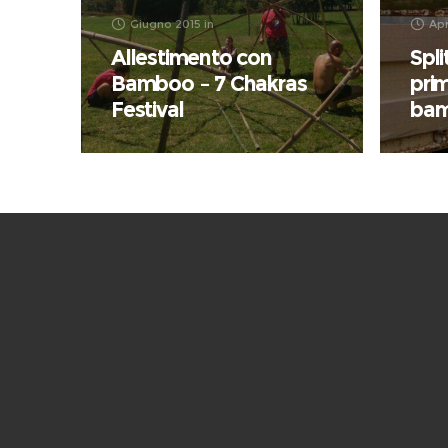
Giugno 2015
in
Apr
Allestimento con
Spl
Bamboo – 7 Chakras
pri
Festival
ba