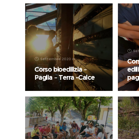
Se
Settembre 2020
in
Cors
Corso bioedilizia –
edil
Paglia – Terra -Calce
pag