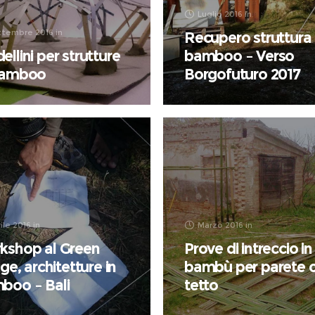
Luglio 2016
in
ttembre 2016
in
Recupero struttura 
llini per strutture
bamboo – Verso
Bamboo
Borgofuturo 2017
ile 2016
in
Marzo 2016
in
kshop al Green
Prove di intreccio in
age, architetture in
bambù per parete 
boo – Bali
tetto