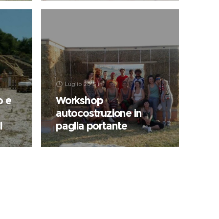
Luglio 2015
in
o e
Workshop
autocostruzione in
l
paglia portante