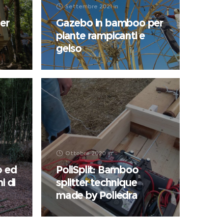
Settembre 2021
in
er
Gazebo in bamboo per
piante rampicanti e
gelso
Ottobre 2020
in
o ed
PoliSplit: Bamboo
i di
splitter technique
made by Poliedra