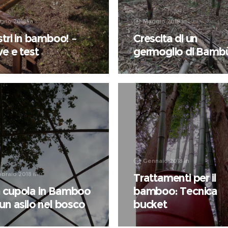
ugno 2018
in
Maggio 2018
in
stri in bamboo! –
Crescita di un
e e test
germoglio di Bamb
Gennaio 2018
in
braio 2018
in
Trattamenti per il
 cupola in Bamboo
bamboo: Tecnica
un asilo nel bosco
bucket