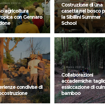
vembre 2022
in
Costruzione di una
o agricoltura
casetta nel bosco p
tropica con Gennaro
la Sibillini Summer
done
School
Marzo 2021
in
Collaborazioni
ile 2021
in
accademiche: tagli
rienze condivise di
essiccazione di culm
ocostruzione
bamboo