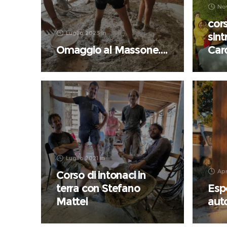
No
cors
Luglio 2023
in
sin
Omaggio al Massone….
Car
Luglio 2021
in
Apr
Corso di intonaci in
terra con Stefano
Espe
Mattei
aut