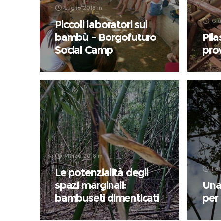
Luglio 2018
in
Gi
Piccoli laboratori sul
bambù – Borgofuturo
Pila
Social Camp
prov
Marzo 2018
in
Feb
Le potenzialità degli
spazi marginali:
Una
bambuseti dimenticati
per 