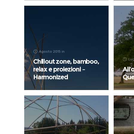
Agosto 2015
in
Lug
Chillout zone, bamboo,
relax e proiezioni –
All
Harmonized
Que