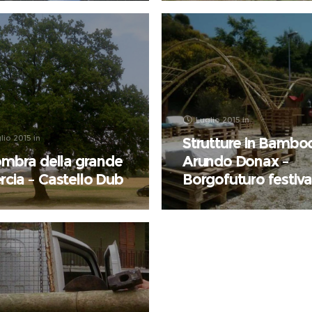
Luglio 2015
in
lio 2015
in
Strutture in Bambo
’ombra della grande
Arundo Donax –
rcia – Castello Dub
Borgofuturo festiva