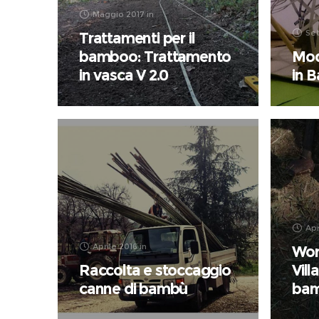
Maggio 2017
in
Se
Trattamenti per il
bamboo: Trattamento
Mode
in vasca V 2.0
in 
Apr
Aprile 2016
in
Wor
Raccolta e stoccaggio
Vill
canne di bambù
bam