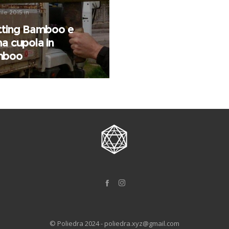
ile 2015
in
itting Bamboo e
ma cupola in
mboo
© Poliedra 2024 - poliedra.xyz@gmail.com