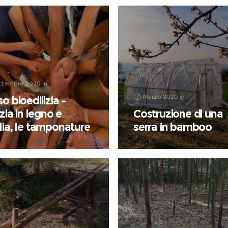
ttembre 2020
in
Marzo 2020
in
o bioedilizia –
izia in legno e
Costruzione di una
lia, le tamponature
serra in bamboo