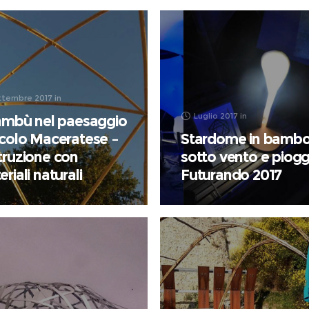
ttembre 2017
in
Luglio 2017
in
bambù nel paesaggio
icolo Maceratese –
Stardome in bamb
truzione con
sotto vento e piogg
riali naturali
Futurando 2017