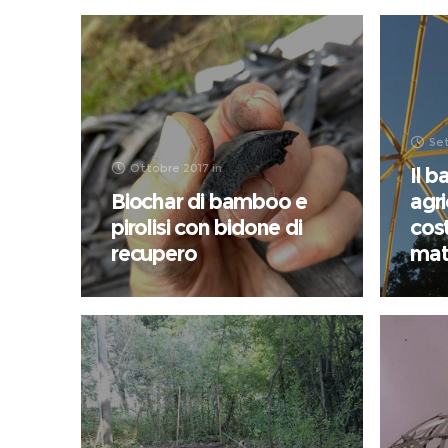
Se
Ottobre 2017
in
Il 
Biochar di bamboo e
agr
pirolisi con bidone di
cos
recupero
mate