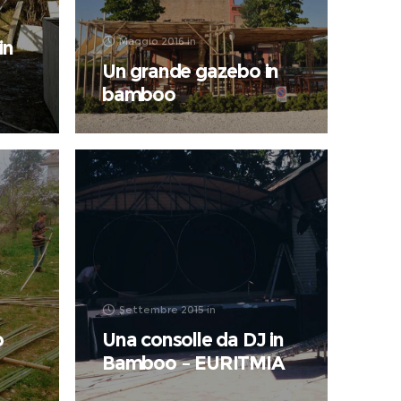
Maggio 2016
in
in
Un grande gazebo in
bamboo
Settembre 2015
in
o
Una consolle da DJ in
Bamboo – EURITMIA