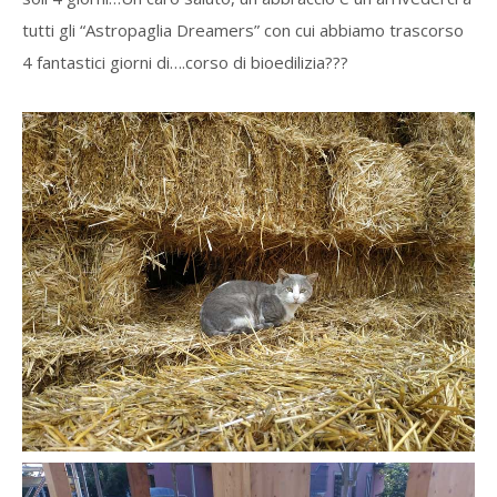
tutti gli “Astropaglia Dreamers” con cui abbiamo trascorso
4 fantastici giorni di….corso di bioedilizia???