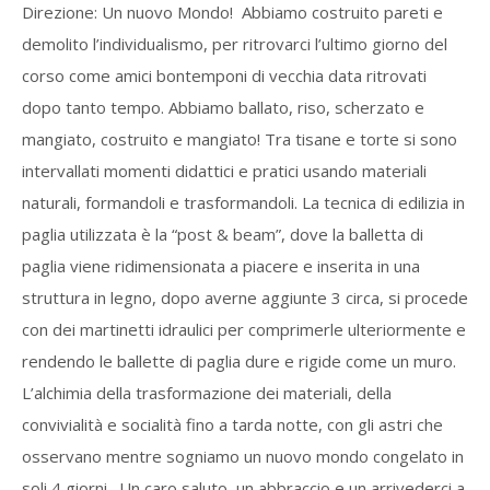
Direzione: Un nuovo Mondo! Abbiamo costruito pareti e
demolito l’individualismo, per ritrovarci l’ultimo giorno del
corso come amici bontemponi di vecchia data ritrovati
dopo tanto tempo. Abbiamo ballato, riso, scherzato e
mangiato, costruito e mangiato! Tra tisane e torte si sono
intervallati momenti didattici e pratici usando materiali
naturali, formandoli e trasformandoli. La tecnica di edilizia in
paglia utilizzata è la “post & beam”, dove la balletta di
paglia viene ridimensionata a piacere e inserita in una
struttura in legno, dopo averne aggiunte 3 circa, si procede
con dei martinetti idraulici per comprimerle ulteriormente e
rendendo le ballette di paglia dure e rigide come un muro.
L’alchimia della trasformazione dei materiali, della
convivialità e socialità fino a tarda notte, con gli astri che
osservano mentre sogniamo un nuovo mondo congelato in
soli 4 giorni…Un caro saluto, un abbraccio e un arrivederci a