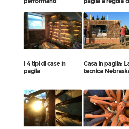
performanti
paglia a regola d
I 4 tipi di case in
Casa in paglia: L
paglia
tecnica Nebrask