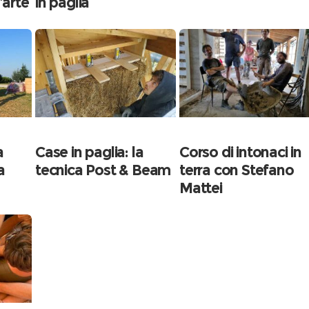
’arte
in paglia
a
Case in paglia: la
Corso di intonaci in
a
tecnica Post & Beam
terra con Stefano
Mattei