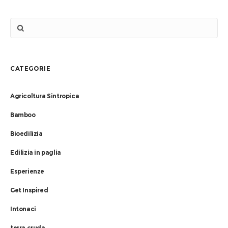
CATEGORIE
Agricoltura Sintropica
Bamboo
Bioedilizia
Edilizia in paglia
Esperienze
Get Inspired
Intonaci
terra cruda