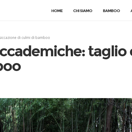
HOME
CHI SIAMO
BAMBOO
siccazione di culmi di bamboo
accademiche: taglio 
boo