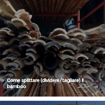
Come splittare (dividere/tagliare) il
bamboo